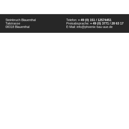
Steinbruch Blauenthal
Telefon:
+ 49 (0) 151 / 12574451
Talstrasse
Preisabsprache:
+ 49 (0) 3771 / 28 63 17
08318 Blauenthal
E-Mail:
info@phoenix-bau-aue.de